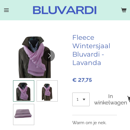
Ga
direct
naar
de
hoofdinhoud
Fleece
Wintersjaal
Bluvardi -
Lavanda
€ 27,75
In
winkelwagen
Warm om je nek.