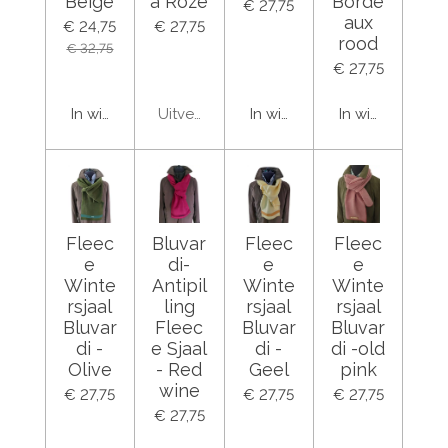
Beige
a Roze
Borde
€ 27,75
aux
€ 24,75
€ 27,75
rood
€ 32,75
€ 27,75
In winkelwagen
Uitverkocht
In winkelwagen
In winkelwage
Fleec
Bluvar
Fleec
Fleec
e
di-
e
e
Winte
Antipil
Winte
Winte
rsjaal
ling
rsjaal
rsjaal
Bluvar
Fleec
Bluvar
Bluvar
di -
e Sjaal
di -
di -old
Olive
- Red
Geel
pink
wine
€ 27,75
€ 27,75
€ 27,75
€ 27,75