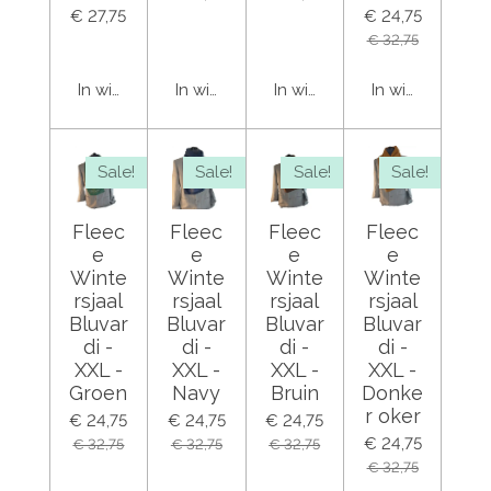
€ 27,75
€ 24,75
€ 32,75
In winkelwagen
In winkelwagen
In winkelwagen
In winkelwage
Sale!
Sale!
Sale!
Sale!
Fleec
Fleec
Fleec
Fleec
e
e
e
e
Winte
Winte
Winte
Winte
rsjaal
rsjaal
rsjaal
rsjaal
Bluvar
Bluvar
Bluvar
Bluvar
di -
di -
di -
di -
XXL -
XXL -
XXL -
XXL -
Groen
Navy
Bruin
Donke
r oker
€ 24,75
€ 24,75
€ 24,75
€ 24,75
€ 32,75
€ 32,75
€ 32,75
€ 32,75