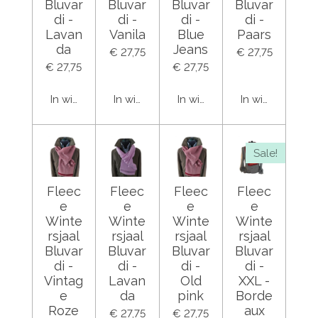
Bluvar
Bluvar
Bluvar
Bluvar
di -
di -
di -
di -
Lavan
Vanila
Blue
Paars
da
Jeans
€ 27,75
€ 27,75
€ 27,75
€ 27,75
In winkelwagen
In winkelwagen
In winkelwagen
In winkelwage
Sale!
Fleec
Fleec
Fleec
Fleec
e
e
e
e
Winte
Winte
Winte
Winte
rsjaal
rsjaal
rsjaal
rsjaal
Bluvar
Bluvar
Bluvar
Bluvar
di -
di -
di -
di -
Vintag
Lavan
Old
XXL -
e
da
pink
Borde
Roze
aux
€ 27,75
€ 27,75