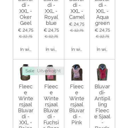
di -
di -
di -
di -
XXL -
XXL -
XXL -
XXL -
Oker
Royal
Camel
Aqua
Geel
blue
green
€ 24,75
€ 24,75
€ 24,75
€ 24,75
€ 32,75
€ 32,75
€ 32,75
€ 32,75
In winkelwagen
In winkelwagen
In winkelwagen
In winkelwage
Sale!
Uitverkocht
Fleec
Fleec
Fleec
Bluvar
e
e
e
di-
Winte
Winte
Winte
Antipil
rsjaal
rsjaal
rsjaal
ling
Bluvar
Bluvar
Bluvar
Fleec
di -
di -
di -
e Sjaal
XXL -
Fuchsi
Pink
-