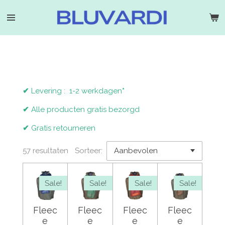
Ga
direct
naar
de
hoofdinhoud
✔
Levering : 1-2 werkdagen
*
✔
Alle producten gratis bezorgd
✔
Gratis retourneren
57 resultaten
Sorteer:
Sale!
Sale!
Sale!
Sale!
Fleec
Fleec
Fleec
Fleec
e
e
e
e