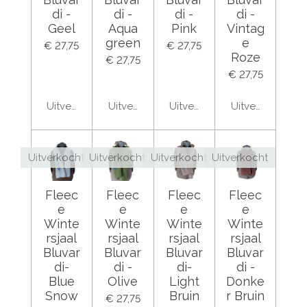
di -
di -
di -
di -
Geel
Aqua
Pink
Vintag
green
e
€ 27,75
€ 27,75
Roze
€ 27,75
€ 27,75
Uitverkocht
Uitverkocht
Uitverkocht
Uitverkocht
Uitverkocht
Uitverkocht
Uitverkocht
Uitverkocht
Fleec
Fleec
Fleec
Fleec
e
e
e
e
Winte
Winte
Winte
Winte
rsjaal
rsjaal
rsjaal
rsjaal
Bluvar
Bluvar
Bluvar
Bluvar
di-
di -
di-
di -
Blue
Olive
Light
Donke
Snow
Bruin
r Bruin
€ 27,75