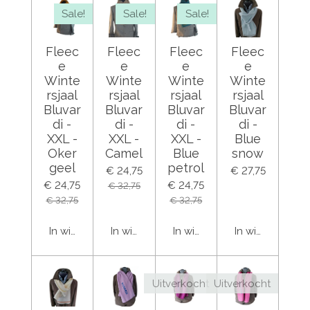
Sale!
Sale!
Sale!
Fleec
Fleec
Fleec
Fleec
e
e
e
e
Winte
Winte
Winte
Winte
rsjaal
rsjaal
rsjaal
rsjaal
Bluvar
Bluvar
Bluvar
Bluvar
di -
di -
di -
di -
XXL -
XXL -
XXL -
Blue
Oker
Camel
Blue
snow
geel
petrol
€ 24,75
€ 27,75
€ 24,75
€ 24,75
€ 32,75
€ 32,75
€ 32,75
In winkelwagen
In winkelwagen
In winkelwagen
In winkelwage
Uitverkocht
Uitverkocht