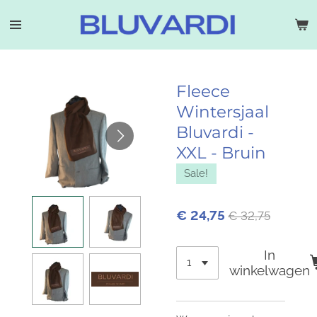
Ga
direct
naar
de
hoofdinhoud
Fleece
Wintersjaal
Bluvardi -
XXL - Bruin
Sale!
€ 24,75
€ 32,75
In
winkelwagen