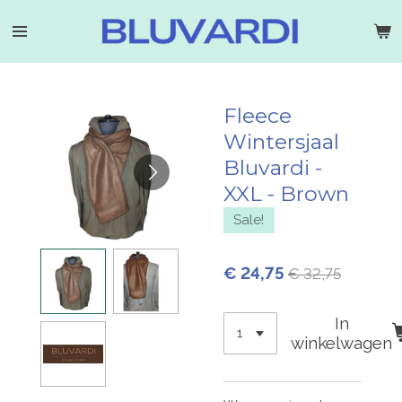
Ga
direct
naar
de
hoofdinhoud
Fleece
Wintersjaal
Bluvardi -
XXL - Brown
Sale!
€ 24,75
€ 32,75
In
winkelwagen