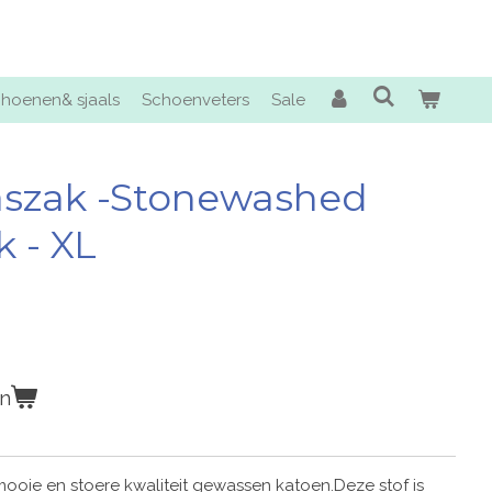
hoenen& sjaals
Schoenveters
Sale
aszak -Stonewashed
k - XL
en
ooie en stoere kwaliteit gewassen katoen.Deze stof is