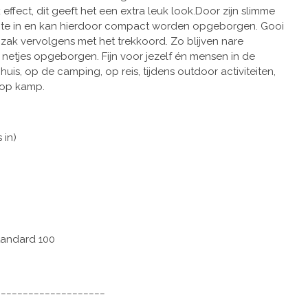
ffect, dit geeft het een extra leuk look.Door zijn slimme
imte in en kan hierdoor compact worden opgeborgen. Gooi
 zak vervolgens met het trekkoord. Zo blijven nare
es netjes opgeborgen. Fijn voor jezelf én mensen in de
huis, op de camping, op reis, tijdens outdoor activiteiten,
 op kamp.
 in)
tandard 100
____________________