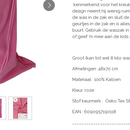
kenmerkend voor het kreuk e
design neemt hij weinig ru
de was in de zak en sluit de
geurtjes in de zak en is all
buurt. Gebruik de waszak in 
of geef ‘m mee aan de kids
Groot (kan tot wel 8 kilo was
Afmetingen :48x70 cm
Materiaal : 100% Katoen
Kleur :roze
Stof keurmerk : Oeko Tex S
EAN : 6090957190118
________________________