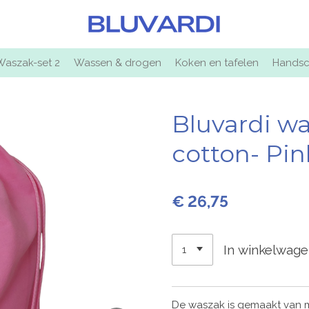
Waszak-set 2
Wassen & drogen
Koken en tafelen
Handsc
Bluvardi w
cotton- Pin
€ 26,75
In winkelwag
De waszak is gemaakt van m