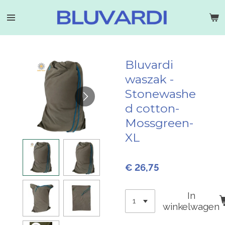
Ga
direct
naar
de
hoofdinhoud
Bluvardi
waszak -
Stonewashe
d cotton-
Mossgreen-
XL
€ 26,75
In
winkelwagen