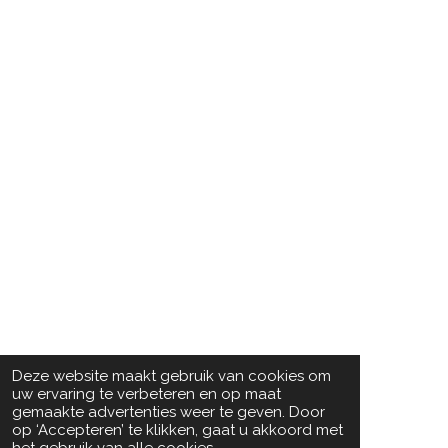
Deze website maakt gebruik van cookies om
uw ervaring te verbeteren en op maat
gemaakte advertenties weer te geven. Door
op ‘Accepteren’ te klikken, gaat u akkoord met