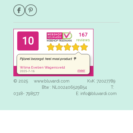
F
P
a
i
c
n
e
t
b
e
o
r
o
e
k
s
t
© 2025 www.bluvardi.com KvK :72027789
Btw : NL002406529B54 T:
0318- 798577 E: info@bluvardi.com