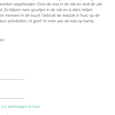
 worden opgeborgen.
Gooi de was in de zak en sluit de zak
 Zo blijven nare geurtjes in de zak en is alles netjes
 én mensen in de buurt. Gebruik de waszak in huis, op de
door activiteiten, of geef ‘m mee aan de kids op kamp.
in)
_____________
_____________
 1-2 werkdagen in huis