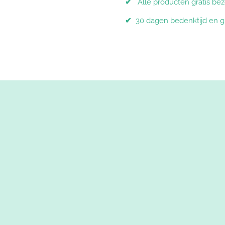
✔
Alle producten gratis be
✔
30 dagen bedenktijd en g