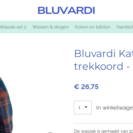
Waszak-set 2
Wassen & drogen
Koken en tafelen
Handsch
Bluvardi Ka
trekkoord -
€ 26,75
In winkelwag
De waszak is gemaakt van 10