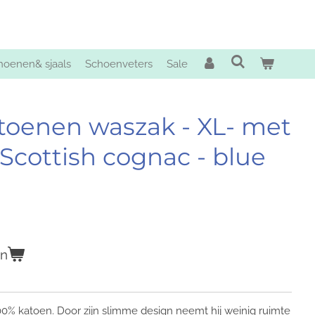
oenen& sjaals
Schoenveters
Sale
toenen waszak - XL- met
 Scottish cognac - blue
en
0% katoen. Door zijn slimme design neemt hij weinig ruimte