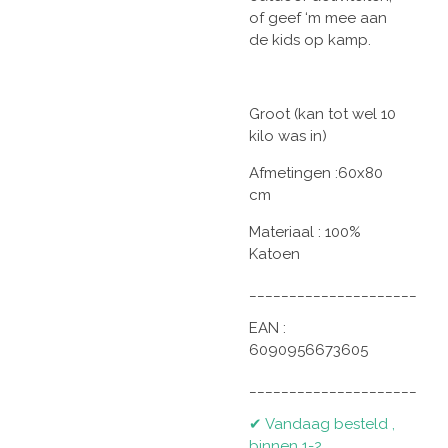
of geef ‘m mee aan
de kids op kamp.
Groot (kan tot wel 10
kilo was in)
Afmetingen :60x80
cm
Materiaal : 100%
Katoen
_____________________
EAN :
6090956673605
_____________________
✔ Vandaag besteld ,
binnen 1-2