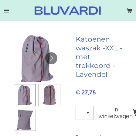
Ga
direct
naar
de
hoofdinhoud
Katoenen
waszak -XXL -
met
trekkoord -
Lavendel
€ 27,75
In
winkelwagen