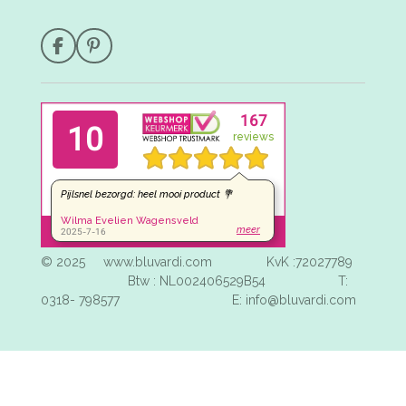
F
P
a
i
c
n
e
t
b
e
o
r
o
e
k
s
t
© 2025 www.bluvardi.com KvK :72027789
Btw : NL002406529B54 T:
0318- 798577 E: info@bluvardi.com