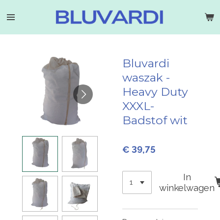
Ga
direct
naar
de
hoofdinhoud
Bluvardi
waszak -
Heavy Duty
XXXL-
Badstof wit
€ 39,75
In
winkelwagen