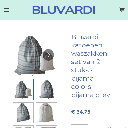
Ga
direct
naar
de
hoofdinhoud
Bluvardi
katoenen
waszakken
set van 2
stuks -
pijama
colors-
pijama grey
€ 34,75
In