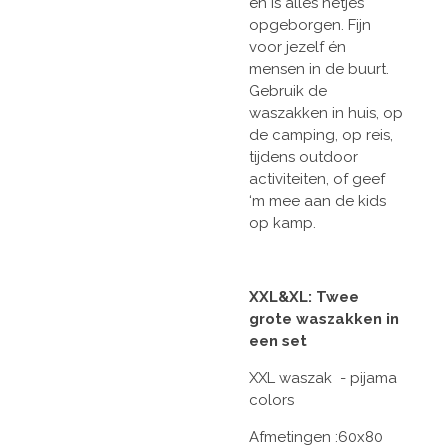
en is alles netjes
opgeborgen. Fijn
voor jezelf én
mensen in de buurt.
Gebruik de
waszakken in huis, op
de camping, op reis,
tijdens outdoor
activiteiten, of geef
‘m mee aan de kids
op kamp.
XXL&XL: Twee
grote waszakken in
een set
XXL waszak - pijama
colors
Afmetingen :60x80