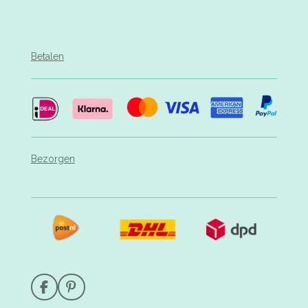
Betalen
Bezorgen
F
P
a
i