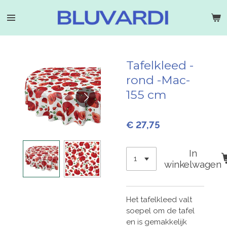
Ga
direct
naar
de
hoofdinhoud
Tafelkleed -
rond -Mac-
155 cm
€ 27,75
In
winkelwagen
Het tafelkleed valt
soepel om de tafel
en is gemakkelijk