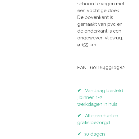
schoon te vegen met
een vochtige doek.
De bovenkant is
gemaakt van pvc en
de onderkant is een
ongeweven vliesrug.
⌀ 155 cm
EAN :
6011649910982
✔
Vandaag besteld
, binnen 1-2
werkdagen in huis
✔
Alle producten
gratis bezorgd
✔
30 dagen