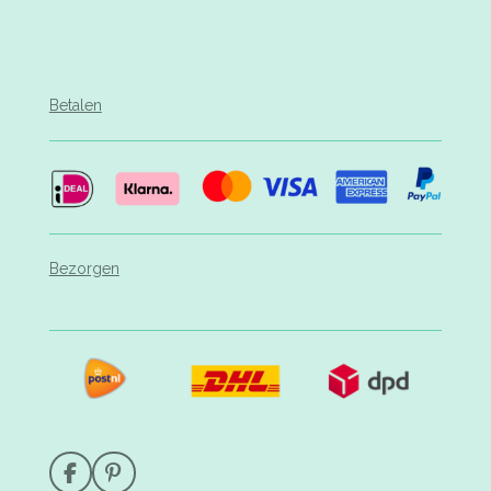
Betalen
Bezorgen
F
P