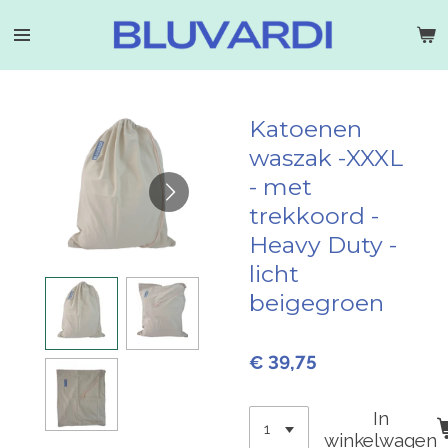
Ga
direct
naar
de
hoofdinhoud
Katoenen
waszak -XXXL
- met
trekkoord -
Heavy Duty -
licht
beigegroen
€ 39,75
In
winkelwagen