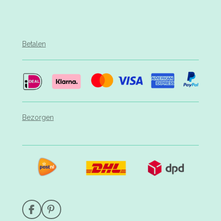
Betalen
Bezorgen
F
P