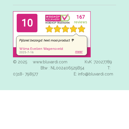
a
i
c
n
e
t
b
e
o
r
o
e
k
s
t
© 2025 www.bluvardi.com KvK :72027789
Btw : NL002406529B54 T:
0318- 798577 E: info@bluvardi.com