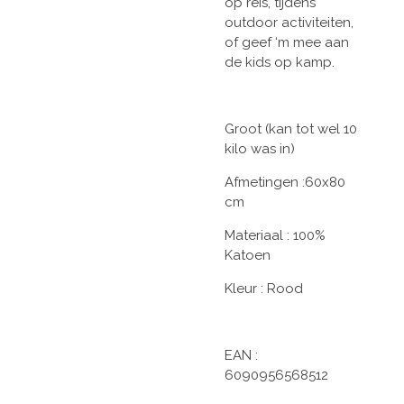
op reis, tijdens
outdoor activiteiten,
of geef ‘m mee aan
de kids op kamp.
Groot (kan tot wel 10
kilo was in)
Afmetingen :60x80
cm
Materiaal : 100%
Katoen
Kleur : Rood
EAN :
6090956568512