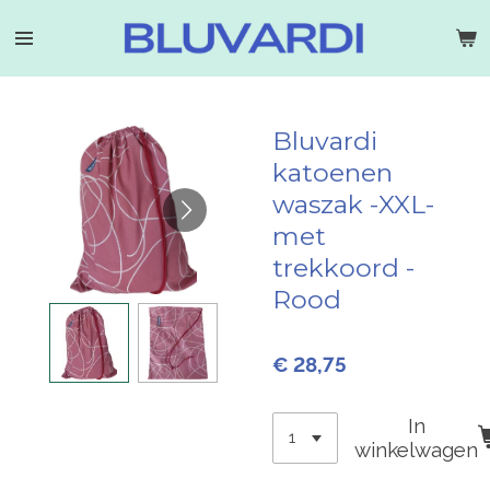
Ga
direct
naar
de
hoofdinhoud
Bluvardi
katoenen
waszak -XXL-
met
trekkoord -
Rood
€ 28,75
In
winkelwagen